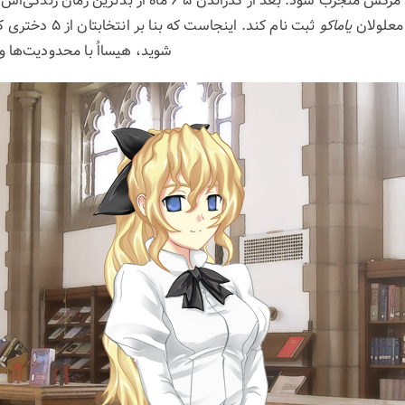
می‌تپد که ممکن است به مرگش منجرب شود. بعد از گذراندن ۵ ۶ م
معلولان
یاماکو
ثبت نام کند. اینجاس
شوید، هیسااُ با محدودیت‌ها و