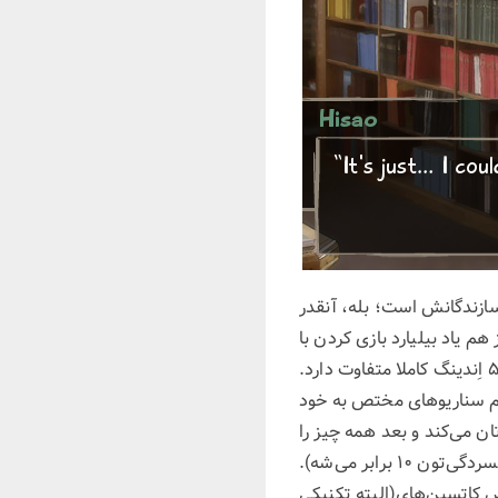
سازندگانش است؛ بله، آنقدر
ا آهنگ Air Guitar یا School Days را پخش کنم باز هم یاد بیلیارد بازی کردن با
هاناکو، شنگهای رفتن با لیلی و دویدن با امی می‌افتم. الآن وقت خوبی است که بگویم کاتاوا شوجو ۵ اِندینگ کاملا متفاوت دارد.
م سناریو‌های مختص به خود
ان می‌کند و بعد همه چیز را
به خوبی و خوشی تمام می‌کند(البته اگه پایان خوبشو بگیرین، اگه یکی از ۸ اندینگ بدو بگیرین افسردگی‌تون ۱۰ برابر می‌شه).
ص کاتسین‌های(البته تکنیکی