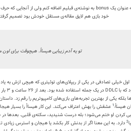
در آغاز قرار بود این بازی را به عنوان یک bonus به نوشته‌ی قبلیم اضافه کنم ولی
خود بازی هم لایق مقاله‌ی مستقل خودش بود تصمیم گرفت
تو یه آدم زیبایی هیسااُ. هیچو‌قت برای اون
ر اول خیلی تصادفی در یکی از ریپلای‌های توئیتری که هیچی ازش به یاد ن
دانلودش کردم 
ها بلکه یکی از بهترین تجربه‌های بازی‌های کامپیو‌تریم را رقم زد. داست
1
ان
هیسااُ
عشقش را بهش اعتراف می‌کند. این کار هیسااُ را بسیار هیج
بی کردن او ختم می‌شود؛ بله درست شنیدید، سکته‌ی قلبی. بعدها در 
2
ا
دارد. به این معنا اگر از بدنش کار بکشد یا هیجان و استرس زیادی 