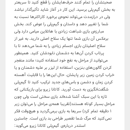
صحبتشان را تمام کنند حرف‌هایشان را قطع کنید تا سریعتر
به بخش گیم‌پلی برسید. این کار در آغاز شاید تأثیرگذار نباشد
ولی در درازمدت می‌تواند نحوه‌ی برخورد کاراکتر‌ها نسبت به
شما را تغییر دهد و داستان و گیم‌پلی را عوض کند. بخش
مبارزه‌ی بازی شباهت زیادی با هاتلاین میامی دارد ولی
برعکس آن بازی شما تنها یک سلاح اصلی دارید. به غیر از
سلاح اصلیتان بازی اجسام زیادی را به شما می‌دهد تا با
پرتاب کردن آن‌ها به دشمنان نابودشان کنید. همینطور
می‌توانید از مراحل به نفع خود استفاده کنید؛ مانند منفجر
کردن گالون‌های بنزین، استفاده از لیزر بر علیه دشمنان و یا
خراب کردن زمین زیر پایشان. حال این‌ها را با قابلیت آهسته
کردن زمان و دشمن و باس‌های جدید ترکیب کنید تا گیم‌پلی
شگفت‌انگیزی به دست آورید. کاتانا زیرو برای بازیکنانی که
تازه با این سبک آشنا شده‌اند بازی سختی است ولی چون
مراحل بسیار کوتاه هستند(تقریبا همه‌ی مراحل را می‌توان زیر
۱ دقیقه تمام کرد) سریعا به بازی برمی‌گردید و هیچ‌وقت فکر
نمی‌کنید که مرگ شما تقصیر طراحی بد بازی است. جاستین
استندر درباره‌ی گیم‌پلی کاتانا زیرو می‌گوید: