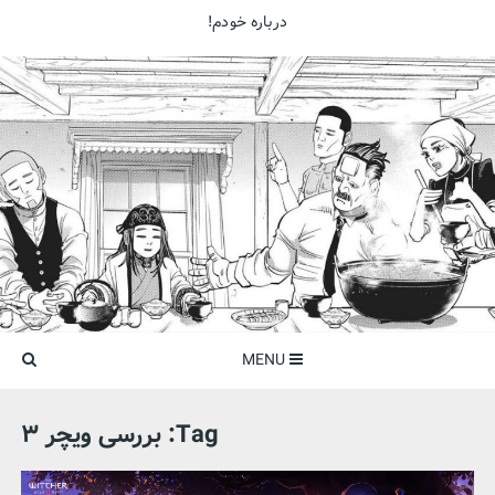
p
درباره خودم!
o
t
Be Kind To Zombies
Be Kind To Zombies
MENU
Tag:
بررسی ویچر ۳